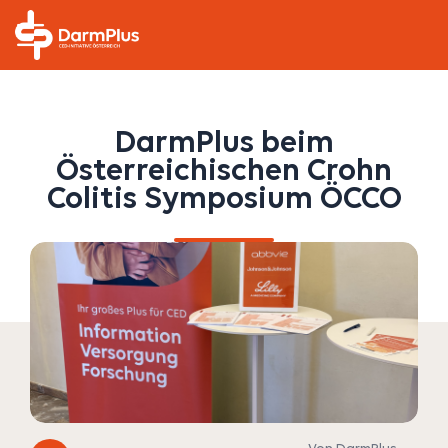
/
/
/
DarmPlus beim
Österreichischen Crohn
Colitis Symposium ÖCCO